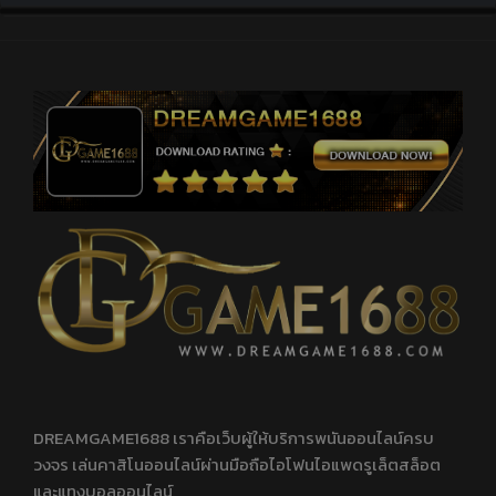
DREAMGAME1688 เราคือเว็บผู้ให้บริการพนันออนไลน์ครบ
วงจร เล่นคาสิโนออนไลน์ผ่านมือถือไอโฟนไอแพดรูเล็ตสล็อต
และแทงบอลออนไลน์