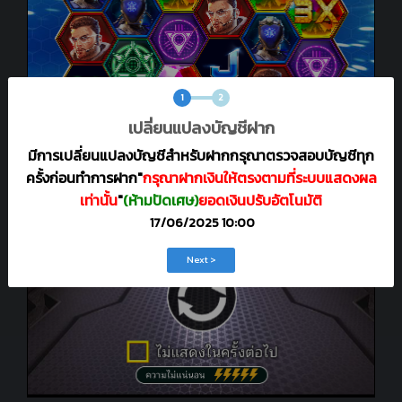
1
2
เปลี่ยนแปลงบัญชีฝาก
มีการเปลี่ยนแปลงบัญชีสำหรับฝากกรุณาตรวจสอบบัญชีทุก
ครั้งก่อนทำการฝาก"
กรุณาฝากเงินให้ตรงตามที่ระบบแสดงผล
เท่านั้น
"
(ห้ามปัดเศษ)
ยอดเงินปรับอัตโนมัติ
17/06/2025 10:00
Next >